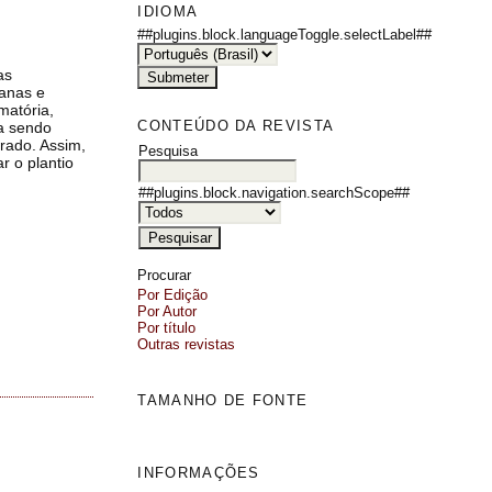
IDIOMA
##plugins.block.languageToggle.selectLabel##
as
nanas e
matória,
CONTEÚDO DA REVISTA
ta sendo
rado. Assim,
Pesquisa
r o plantio
##plugins.block.navigation.searchScope##
Procurar
Por Edição
Por Autor
Por título
Outras revistas
TAMANHO DE FONTE
INFORMAÇÕES