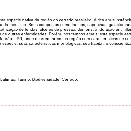
 uma espécie nativa da região do cerrado brasileiro, é rica em substânci
área da medicina. Seus compostos como taninos, saponinas, galactoma
catrização de feridas, úlceras de pressão, demonstrando ação antiinfla
m de outras enfermidades. Porém, nos tempos atuais, esta espécie es
urão – PR, onde ocorrem áreas na região com características de cer
spécie, suas características morfológicas, seu habitat, e conscientiza
rbatimão. Tanino. Biodiversidade. Cerrado.