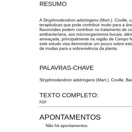
RESUMO
A
Stryphnodendron adstringens
(Mart.). Coville,
terapêuticas que pode contribuir muito para a 
flavonoides podem contribuir no tratamento de ci
antibacteriana, aos microorganismos bucais, alé
ameaçada, principalmente na região de Campo Mo
este estudo visa demonstrar um pouco sobre esta e
de mudas para a sobrevivência da planta.
PALAVRAS-CHAVE
Stryphnodendron adstringens (Mart.). Coville. Ba
TEXTO COMPLETO:
PDF
APONTAMENTOS
Não há apontamentos.