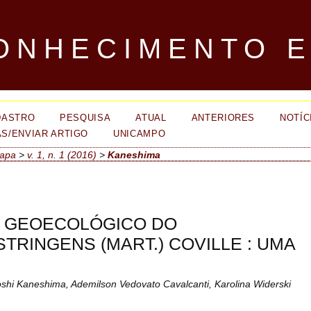
ONHECIMENTO E
DASTRO
PESQUISA
ATUAL
ANTERIORES
NOTÍC
S/ENVIAR ARTIGO
UNICAMPO
apa
>
v. 1, n. 1 (2016)
>
Kaneshima
E GEOECOLÓGICO DO
RINGENS (MART.) COVILLE : UMA
shi Kaneshima, Ademilson Vedovato Cavalcanti, Karolina Widerski