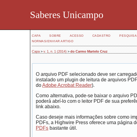
Saberes Unicampo
CAPA
SOBRE
ACESSO
CADASTRO
PESQUISA
NORMAS/ENVIAR ARTIGO
Capa
>
v. 1, n. 1 (2014)
>
do Carmo Martelo Cruz
O arquivo PDF selecionado deve ser carregad
instalado um plugin de leitura de arquivos PD
do
Adobe Acrobat Reader
).
Como alternativa, pode-se baixar o arquivo P
poderá abrí-lo com o leitor PDF de sua preferê
link abaixo.
Caso deseje mais informações sobre como impr
PDFs, a Highwire Press oferece uma página 
PDFs
bastante útil.