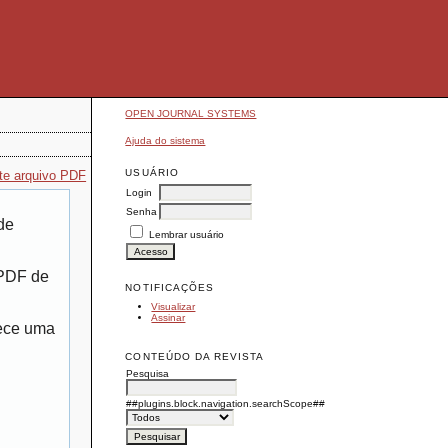
OPEN JOURNAL SYSTEMS
Ajuda do sistema
USUÁRIO
te arquivo PDF
Login
Senha
de
Lembrar usuário
 PDF de
NOTIFICAÇÕES
Visualizar
Assinar
rece uma
CONTEÚDO DA REVISTA
Pesquisa
##plugins.block.navigation.searchScope##