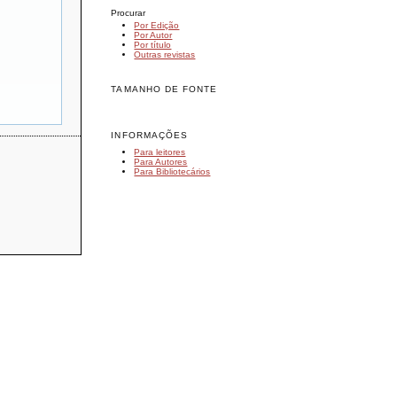
Procurar
Por Edição
Por Autor
Por título
Outras revistas
TAMANHO DE FONTE
INFORMAÇÕES
Para leitores
Para Autores
Para Bibliotecários