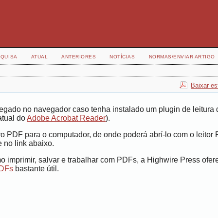
QUISA
ATUAL
ANTERIORES
NOTÍCIAS
NORMAS/ENVIAR ARTIGO
Baixar es
egado no navegador caso tenha instalado um plugin de leitura 
atual do
Adobe Acrobat Reader
).
vo PDF para o computador, de onde poderá abrí-lo com o leitor
 no link abaixo.
 imprimir, salvar e trabalhar com PDFs, a Highwire Press ofe
PDFs
bastante útil.