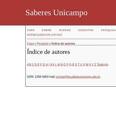
Saberes Unicampo
CAPA
SOBRE
ACESSO
CADASTRO
PESQUISA
NORMAS/ENVIAR ARTIGO
Capa
>
Pesquisa
>
Índice de autores
Índice de autores
A
B
C
D
E
F
G
H
I
J
K
L
M
N
O
P
Q
R
S
T
U
V
W
X
Y
Z
Toda(o)s
ISSN:
2358-5803
mail:
revista@faculdadeunicampo.edu.br