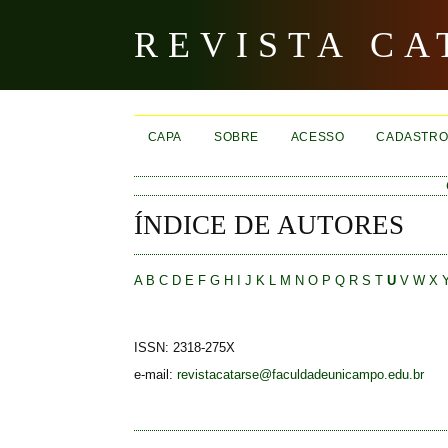
REVISTA CA
CAPA
SOBRE
ACESSO
CADASTR
ÍNDICE DE AUTORES
A
B
C
D
E
F
G
H
I
J
K
L
M
N
O
P
Q
R
S
T
U
V
W
X
ISSN:
2318-275X
e-mail:
revistacatarse@faculdadeunicampo.edu.br