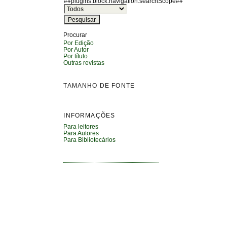
##plugins.block.navigation.searchScope##
Procurar
Por Edição
Por Autor
Por título
Outras revistas
TAMANHO DE FONTE
INFORMAÇÕES
Para leitores
Para Autores
Para Bibliotecários