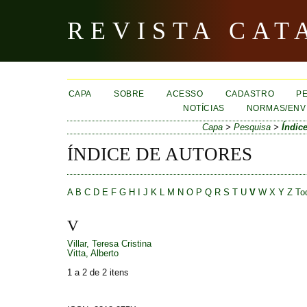
REVISTA CAT
CAPA
SOBRE
ACESSO
CADASTRO
P
NOTÍCIAS
NORMAS/ENVI
Capa
>
Pesquisa
>
Índic
ÍNDICE DE AUTORES
A
B
C
D
E
F
G
H
I
J
K
L
M
N
O
P
Q
R
S
T
U
V
W
X
Y
Z
To
V
Villar, Teresa Cristina
Vitta, Alberto
1 a 2 de 2 itens