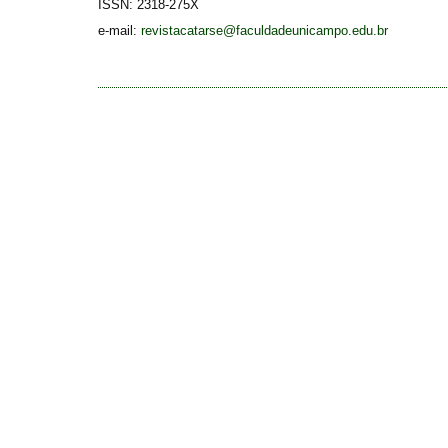
ISSN:
2318-275X
e-mail:
revistacatarse@faculdadeunicampo.edu.br