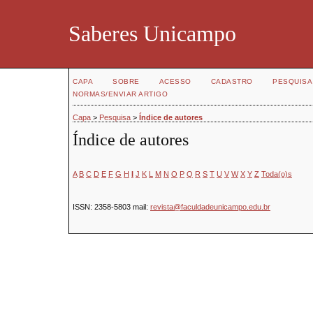
Saberes Unicampo
CAPA
SOBRE
ACESSO
CADASTRO
PESQUISA
NORMAS/ENVIAR ARTIGO
Capa
>
Pesquisa
>
Índice de autores
Índice de autores
A
B
C
D
E
F
G
H
I
J
K
L
M
N
O
P
Q
R
S
T
U
V
W
X
Y
Z
Toda(o)s
ISSN:
2358-5803
mail:
revista@faculdadeunicampo.edu.br